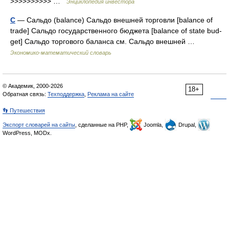
>>>>>>>>>> …
Энциклопедия инвестора
С
— Сальдо (balance) Cальдо внешней торговли [balance of
trade] Сальдо государственного бюджета [balance of state bud­
get] Сальдо торгового баланса см. Сальдо внешней …
Экономико-математический словарь
© Академик, 2000-2026
18+
Обратная связь:
Техподдержка
,
Реклама на сайте
👣 Путешествия
Экспорт словарей на сайты
, сделанные на PHP,
Joomla,
Drupal,
WordPress, MODx.